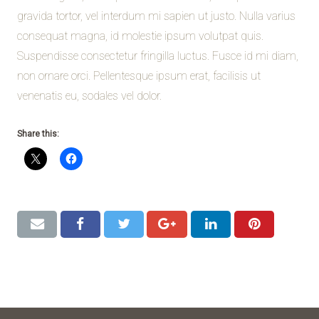
gravida tortor, vel interdum mi sapien ut justo. Nulla varius
consequat magna, id molestie ipsum volutpat quis.
Suspendisse consectetur fringilla luctus. Fusce id mi diam,
non ornare orci. Pellentesque ipsum erat, facilisis ut
venenatis eu, sodales vel dolor.
Share this: